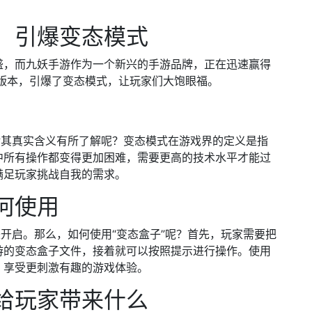
，引爆变态模式
盛，而九妖手游作为一个新兴的手游品牌，正在迅速赢得
版本，引爆了变态模式，让玩家们大饱眼福。
对其真实含义有所了解呢？变态模式在游戏界的定义是指
中所有操作都变得更加困难，需要更高的技术水平才能过
满足玩家挑战自我的需求。
何使用
来开启。那么，如何使用“变态盒子”呢？首先，玩家需要把
游的变态盒子文件，接着就可以按照提示进行操作。使用
，享受更刺激有趣的游戏体验。
给玩家带来什么