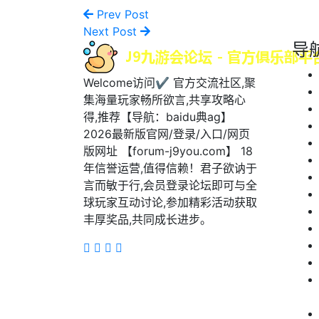
Prev Post
Next Post
导
Welcome访问✔ 官方交流社区,聚
集海量玩家畅所欲言,共享攻略心
得,推荐【导航：baidu典ag】
2026最新版官网/登录/入口/网页
版网址 【forum-j9you.com】 18
年信誉运营,值得信赖！君子欲讷于
言而敏于行,会员登录论坛即可与全
球玩家互动讨论,参加精彩活动获取
丰厚奖品,共同成长进步。