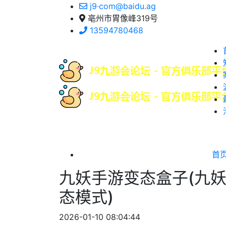
j9·com@baidu.ag
亳州市胃像峰319号
13594780468
首
九妖手游变态盒子(九
态模式)
2026-01-10 08:04:44