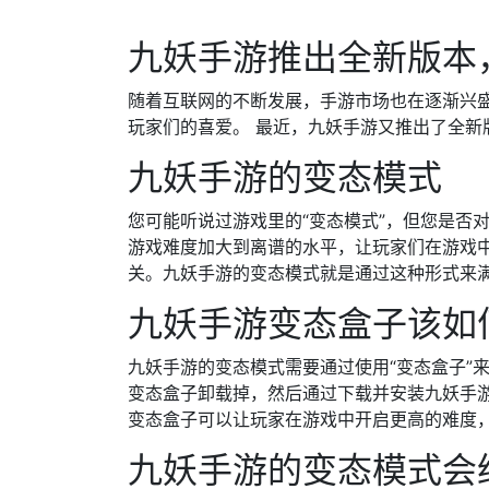
九妖手游推出全新版本
随着互联网的不断发展，手游市场也在逐渐兴
玩家们的喜爱。 最近，九妖手游又推出了全新
九妖手游的变态模式
您可能听说过游戏里的“变态模式”，但您是否
游戏难度加大到离谱的水平，让玩家们在游戏
关。九妖手游的变态模式就是通过这种形式来
九妖手游变态盒子该如
九妖手游的变态模式需要通过使用“变态盒子”
变态盒子卸载掉，然后通过下载并安装九妖手
变态盒子可以让玩家在游戏中开启更高的难度
九妖手游的变态模式会