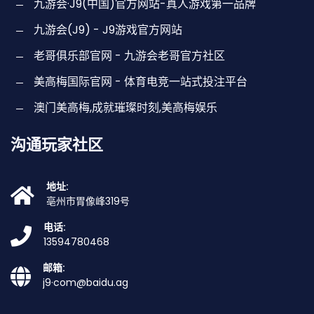
九游会·J9(中国)官方网站-真人游戏第一品牌
九游会(J9) - J9游戏官方网站
老哥俱乐部官网 - 九游会老哥官方社区
美高梅国际官网 - 体育电竞一站式投注平台
澳门美高梅,成就璀璨时刻,美高梅娱乐
沟通玩家社区
地址:
亳州市胃像峰319号
电话:
13594780468
邮箱:
j9·com@baidu.ag