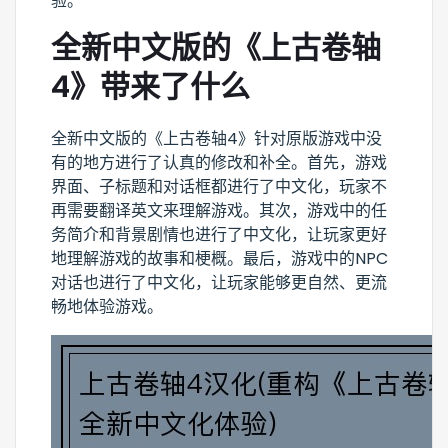
验。
全新中文版的《上古卷轴
4》带来了什么
全新中文版的《上古卷轴4》针对原版游戏中没
有的地方进行了认真的修改和补全。首先，游戏
界面、子标题和对话框都进行了中文化，玩家不
再需要翻译英文来理解游戏。其次，游戏中的任
务简介和背景剧情也进行了中文化，让玩家更好
地理解游戏的故事和梗概。最后，游戏中的NPC
对话也进行了中文化，让玩家能够更自然、更流
畅地体验游戏。