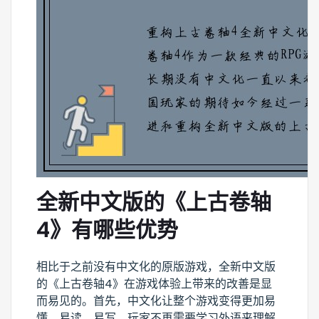
全新中文版的《上古卷轴
4》有哪些优势
相比于之前没有中文化的原版游戏，全新中文版
的《上古卷轴4》在游戏体验上带来的改善是显
而易见的。首先，中文化让整个游戏变得更加易
懂、易读、易写。玩家不再需要学习外语来理解