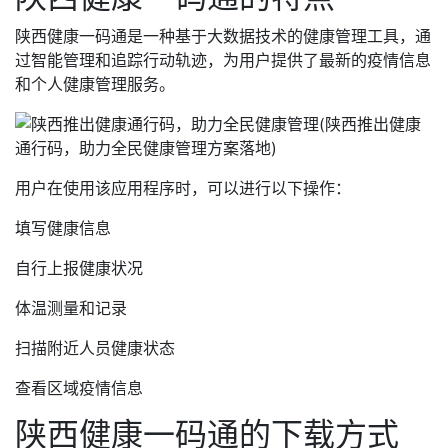
陕西健康一码通是一种基于大数据技术的健康管理工具，通
过智能管理和追踪行动轨迹，为用户提供了最新的疫情信息
和个人健康管理服务。
用户在使用该应用程序时，可以进行以下操作：
填写健康信息
自行上报健康状况
体温测量和记录
扫描附近人员健康状态
查看区域疫情信息
陕西健康一码通的下载方式