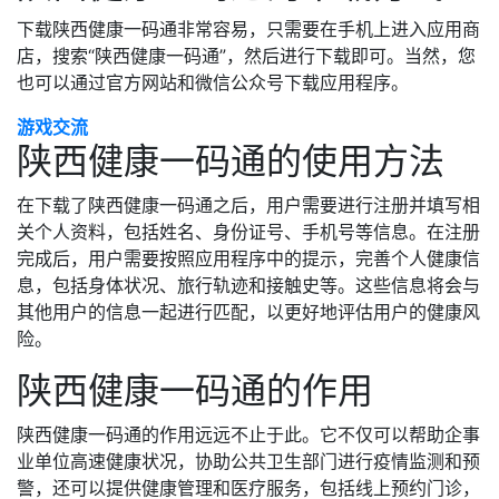
下载陕西健康一码通非常容易，只需要在手机上进入应用商
店，搜索“陕西健康一码通”，然后进行下载即可。当然，您
也可以通过官方网站和微信公众号下载应用程序。
游戏交流
陕西健康一码通的使用方法
在下载了陕西健康一码通之后，用户需要进行注册并填写相
关个人资料，包括姓名、身份证号、手机号等信息。在注册
完成后，用户需要按照应用程序中的提示，完善个人健康信
息，包括身体状况、旅行轨迹和接触史等。这些信息将会与
其他用户的信息一起进行匹配，以更好地评估用户的健康风
险。
陕西健康一码通的作用
陕西健康一码通的作用远远不止于此。它不仅可以帮助企事
业单位高速健康状况，协助公共卫生部门进行疫情监测和预
警，还可以提供健康管理和医疗服务，包括线上预约门诊，