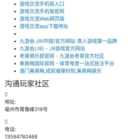
游戏交流手机版入口
游戏交流手机版官网
游戏交流Web网页版
游戏交流app下载地址
九游会·J9(中国)官方网站-真人游戏第一品牌
九游会(J9) - J9游戏官方网站
老哥俱乐部官网 - 九游会老哥官方社区
美高梅国际官网 - 体育电竞一站式投注平台
澳门美高梅,成就璀璨时刻,美高梅娱乐
沟通玩家社区
地址:
亳州市胃像峰319号
电话:
13594780468