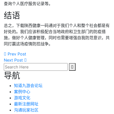
查询个人医疗服务记录等。
结语
总之，下载陕西健康一码通对于我们个人和整个社会都是有
好处的。我们应该积极配合当地政府和卫生部门的防疫措
施，做好个人健康管理，同时也需要增强自我防范意识，共
同打赢这场疫情防控战争。
Prev Post
Next Post
导航
知道九游会论坛
案例中心
游戏文化
最新注册网址
沟通玩家社区