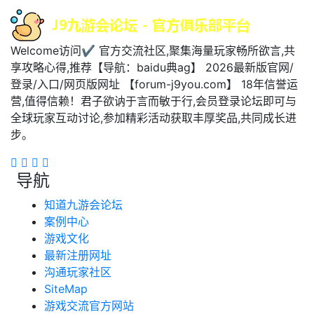
Welcome访问✔ 官方交流社区,聚集海量玩家畅所欲言,共
享攻略心得,推荐【导航：baidu典ag】 2026最新版官网/
登录/入口/网页版网址 【forum-j9you.com】 18年信誉运
营,值得信赖！君子欲讷于言而敏于行,会员登录论坛即可与
全球玩家互动讨论,参加精彩活动获取丰厚奖品,共同成长进
步。
导航
知道九游会论坛
案例中心
游戏文化
最新注册网址
沟通玩家社区
SiteMap
游戏交流官方网站