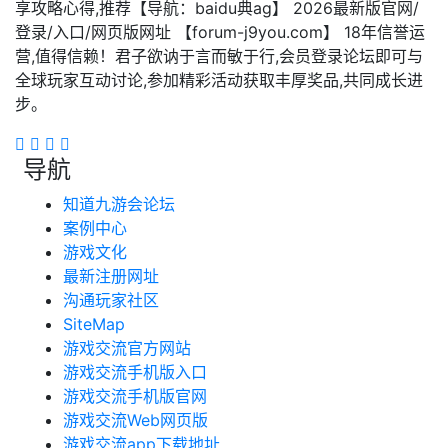
享攻略心得,推荐【导航：baidu典ag】 2026最新版官网/
登录/入口/网页版网址 【forum-j9you.com】 18年信誉运
营,值得信赖！君子欲讷于言而敏于行,会员登录论坛即可与
全球玩家互动讨论,参加精彩活动获取丰厚奖品,共同成长进
步。
导航
知道九游会论坛
案例中心
游戏文化
最新注册网址
沟通玩家社区
SiteMap
游戏交流官方网站
游戏交流手机版入口
游戏交流手机版官网
游戏交流Web网页版
游戏交流app下载地址