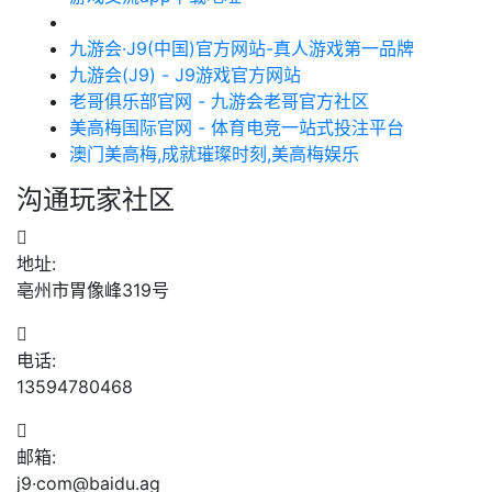
九游会·J9(中国)官方网站-真人游戏第一品牌
九游会(J9) - J9游戏官方网站
老哥俱乐部官网 - 九游会老哥官方社区
美高梅国际官网 - 体育电竞一站式投注平台
澳门美高梅,成就璀璨时刻,美高梅娱乐
沟通玩家社区
地址:
亳州市胃像峰319号
电话:
13594780468
邮箱:
j9·com@baidu.ag