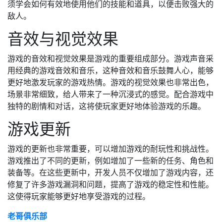
须学会如何有效地使用他们的技能和道具，以便击败强大的
敌人。
音效与视觉效果
游戏的音效和视觉效果是游戏的重要组成部分。游戏声音采
用经典的游戏音效和音乐，这种音效和音乐鼓舞人心，能够
更好地激发玩家的游戏热情。游戏的视觉效果也非常出色，
场景非常细致，给人带来了一种沉浸式的感觉。配合游戏中
独特的剧情和对话，这将使玩家更好地体验游戏的乐趣。
游戏更新
游戏的更新也非常重要，可以增加游戏的耐玩性和挑战性。
游戏推出了不同的更新，例如增加了一些新的任务、角色和
装备等。在这些更新中，开发人员不仅增加了游戏内容，还
修复了许多游戏漏洞和问题，提高了游戏的稳定性和性能。
这使得玩家能够更好地享受游戏的过程。
老哥俱乐部