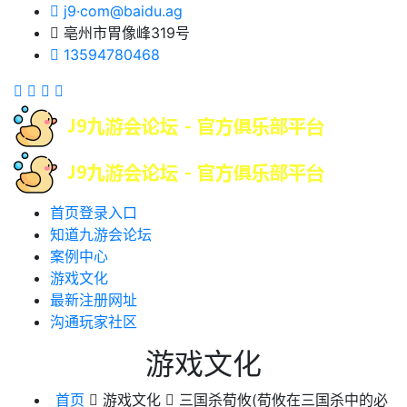
j9·com@baidu.ag
亳州市胃像峰319号
13594780468
首页登录入口
知道九游会论坛
案例中心
游戏文化
最新注册网址
沟通玩家社区
游戏文化
首页
游戏文化
三国杀荀攸(荀攸在三国杀中的必