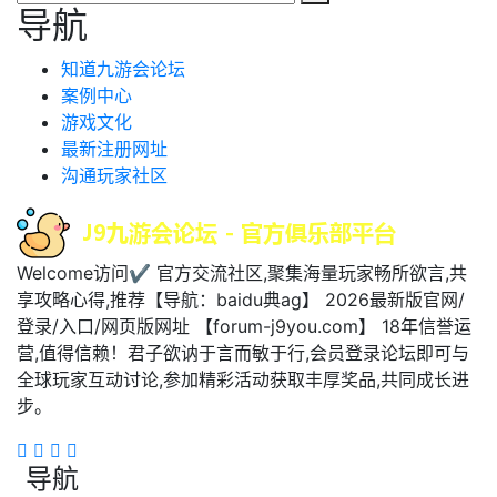
导航
知道九游会论坛
案例中心
游戏文化
最新注册网址
沟通玩家社区
Welcome访问✔ 官方交流社区,聚集海量玩家畅所欲言,共
享攻略心得,推荐【导航：baidu典ag】 2026最新版官网/
登录/入口/网页版网址 【forum-j9you.com】 18年信誉运
营,值得信赖！君子欲讷于言而敏于行,会员登录论坛即可与
全球玩家互动讨论,参加精彩活动获取丰厚奖品,共同成长进
步。
导航