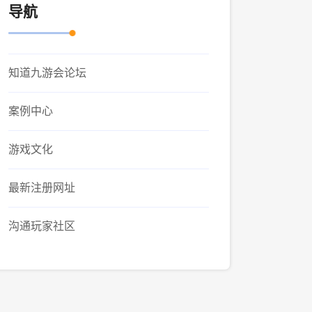
导航
知道九游会论坛
案例中心
游戏文化
最新注册网址
沟通玩家社区