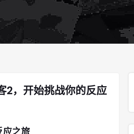
客2，开始挑战你的反应
反应之旅