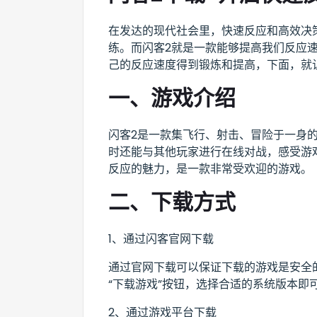
在发达的现代社会里，快速反应和高效决
练。而闪客2就是一款能够提高我们反应
己的反应速度得到锻炼和提高，下面，就
一、游戏介绍
闪客2是一款集飞行、射击、冒险于一身
时还能与其他玩家进行在线对战，感受游
反应的魅力，是一款非常受欢迎的游戏。
二、下载方式
1、通过闪客官网下载
通过官网下载可以保证下载的游戏是安全
“下载游戏”按钮，选择合适的系统版本即
2、通过游戏平台下载