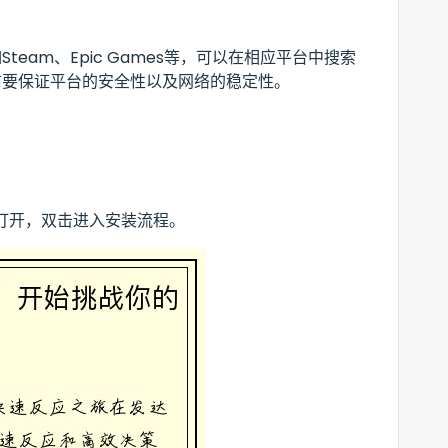
eam、Epic Games等，可以在相应平台中搜索
前要保证平台的安全性以及网络的稳定性。
打开，双击进入安装流程。