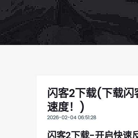
闪客2下载(下载闪
速度！)
2026-02-04 06:51:28
闪客2下载-开启快速