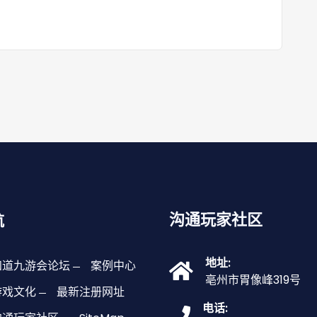
沟通玩家社区
航
地址:
知道九游会论坛
案例中心
亳州市胃像峰319号
游戏文化
最新注册网址
电话: