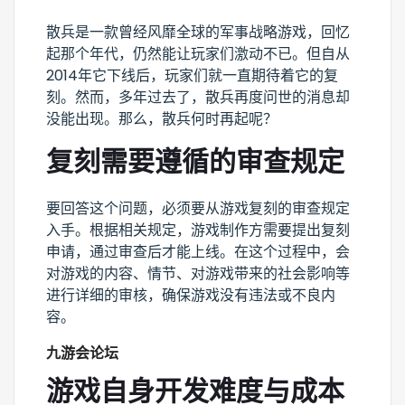
散兵是一款曾经风靡全球的军事战略游戏，回忆
起那个年代，仍然能让玩家们激动不已。但自从
2014年它下线后，玩家们就一直期待着它的复
刻。然而，多年过去了，散兵再度问世的消息却
没能出现。那么，散兵何时再起呢？
复刻需要遵循的审查规定
要回答这个问题，必须要从游戏复刻的审查规定
入手。根据相关规定，游戏制作方需要提出复刻
申请，通过审查后才能上线。在这个过程中，会
对游戏的内容、情节、对游戏带来的社会影响等
进行详细的审核，确保游戏没有违法或不良内
容。
九游会论坛
游戏自身开发难度与成本