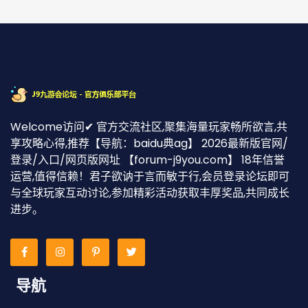
Welcome访问✔ 官方交流社区,聚集海量玩家畅所欲言,共
享攻略心得,推荐【导航：baidu典ag】 2026最新版官网/
登录/入口/网页版网址 【forum-j9you.com】 18年信誉
运营,值得信赖！君子欲讷于言而敏于行,会员登录论坛即可
与全球玩家互动讨论,参加精彩活动获取丰厚奖品,共同成长
进步。
导航