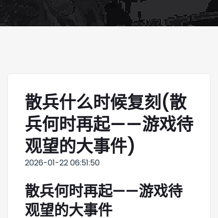
散兵什么时候复刻(散
兵何时再起——游戏待
观望的大事件)
2026-01-22 06:51:50
散兵何时再起——游戏待
观望的大事件