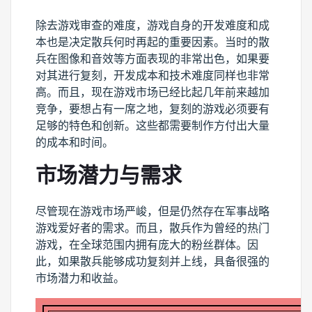
除去游戏审查的难度，游戏自身的开发难度和成
本也是决定散兵何时再起的重要因素。当时的散
兵在图像和音效等方面表现的非常出色，如果要
对其进行复刻，开发成本和技术难度同样也非常
高。而且，现在游戏市场已经比起几年前来越加
竞争，要想占有一席之地，复刻的游戏必须要有
足够的特色和创新。这些都需要制作方付出大量
的成本和时间。
市场潜力与需求
尽管现在游戏市场严峻，但是仍然存在军事战略
游戏爱好者的需求。而且，散兵作为曾经的热门
游戏，在全球范围内拥有庞大的粉丝群体。因
此，如果散兵能够成功复刻并上线，具备很强的
市场潜力和收益。