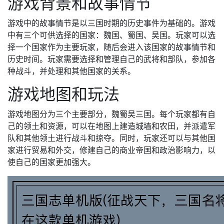
游戏背景和故事情节
游戏中的故事情节是以三国时期的历史事件为基础的。游戏
中有三个可供选择的国家：魏国、蜀国、吴国。玩家可以选
择一个国家作为主要玩家，随后会进入该国家的故事情节和
历史时间。玩家需要选择和管理自己的武将和部队，参加各
种战斗，并处理和其他国家的关系。
游戏地图和玩法
游戏地图分为三个主要部分，魏蜀吴三国。每个玩家都有自
己的领土和资源，可以在地图上建造城墙和农田，并派遣军
队和其他领土进行战斗和掠夺。同时，玩家还可以与其他国
家进行贸易和外交，修建自己的商业帝国和政治影响力，以
使自己的国家更加强大。