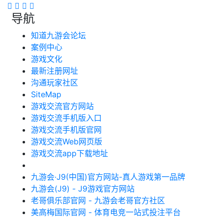
导航
知道九游会论坛
案例中心
游戏文化
最新注册网址
沟通玩家社区
SiteMap
游戏交流官方网站
游戏交流手机版入口
游戏交流手机版官网
游戏交流Web网页版
游戏交流app下载地址
九游会·J9(中国)官方网站-真人游戏第一品牌
九游会(J9) - J9游戏官方网站
老哥俱乐部官网 - 九游会老哥官方社区
美高梅国际官网 - 体育电竞一站式投注平台